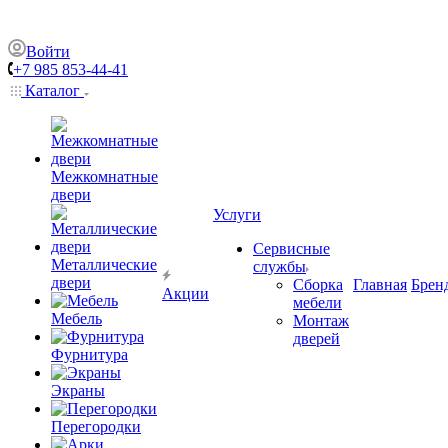
Войти
+7 985 853-44-41
Каталог
Межкомнатные
двери
Услуги
Сервисные
Металлические
службы
двери
Сборка
Главная
Брен
Акции
мебели
Мебель
Монтаж
дверей
Фурнитура
Экраны
Перегородки