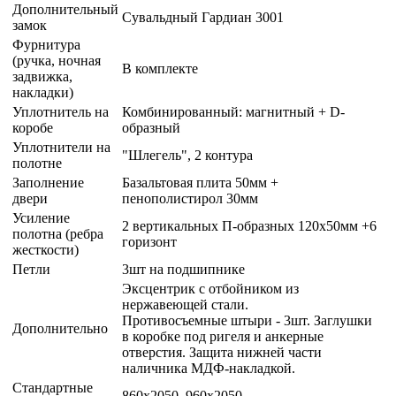
Дополнительный
Сувальдный Гардиан 3001
замок
Фурнитура
(ручка, ночная
В комплекте
задвижка,
накладки)
Уплотнитель на
Комбинированный: магнитный + D-
коробе
образный
Уплотнители на
"Шлегель", 2 контура
полотне
Заполнение
Базальтовая плита 50мм +
двери
пенополистирол 30мм
Усиление
2 вертикальных П-образных 120х50мм +6
полотна (ребра
горизонт
жесткости)
Петли
3шт на подшипнике
Эксцентрик с отбойником из
нержавеющей стали.
Противосъемные штыри - 3шт. Заглушки
Дополнительно
в коробке под ригеля и анкерные
отверстия. Защита нижней части
наличника МДФ-накладкой.
Стандартные
860х2050, 960х2050