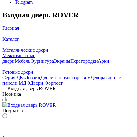
Telegram
Входная дверь ROVER
Главная
—
Каталог
—
Металлические двери
Межкомнатные
двери
Мебель
Фурнитура
Экраны
Перегородки
Арки
—
Готовые двери
Серия ДК-Дизайн
Двери с терморазрывом
Декоративные
панели МДФ
Двери Форпост
—
Входная дверь ROVER
Новинка
Под заказ