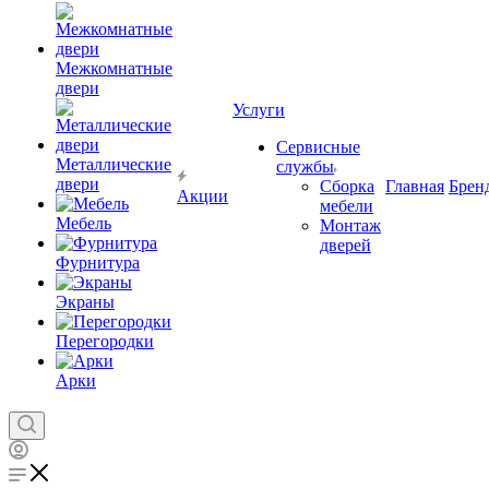
Межкомнатные
двери
Услуги
Сервисные
Металлические
службы
двери
Сборка
Главная
Брен
Акции
мебели
Мебель
Монтаж
дверей
Фурнитура
Экраны
Перегородки
Арки