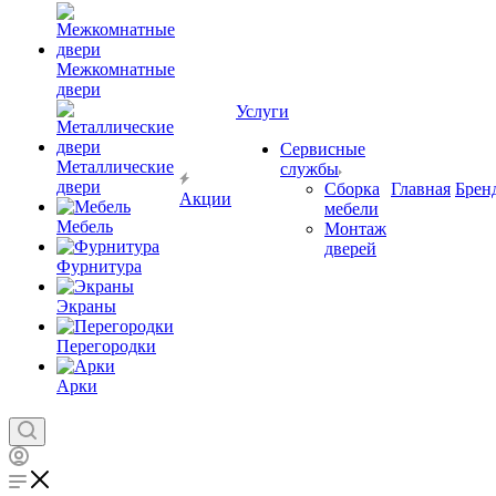
Межкомнатные
двери
Услуги
Сервисные
Металлические
службы
двери
Сборка
Главная
Брен
Акции
мебели
Мебель
Монтаж
дверей
Фурнитура
Экраны
Перегородки
Арки