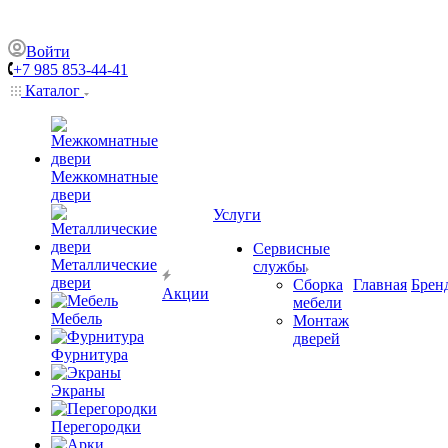
Войти
+7 985 853-44-41
Каталог
Межкомнатные
двери
Услуги
Сервисные
Металлические
службы
двери
Сборка
Главная
Брен
Акции
мебели
Мебель
Монтаж
дверей
Фурнитура
Экраны
Перегородки