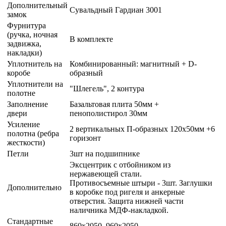
Дополнительный
Сувальдный Гардиан 3001
замок
Фурнитура
(ручка, ночная
В комплекте
задвижка,
накладки)
Уплотнитель на
Комбинированный: магнитный + D-
коробе
образный
Уплотнители на
"Шлегель", 2 контура
полотне
Заполнение
Базальтовая плита 50мм +
двери
пенополистирол 30мм
Усиление
2 вертикальных П-образных 120х50мм +6
полотна (ребра
горизонт
жесткости)
Петли
3шт на подшипнике
Эксцентрик с отбойником из
нержавеющей стали.
Противосъемные штыри - 3шт. Заглушки
Дополнительно
в коробке под ригеля и анкерные
отверстия. Защита нижней части
наличника МДФ-накладкой.
Стандартные
860х2050, 960х2050