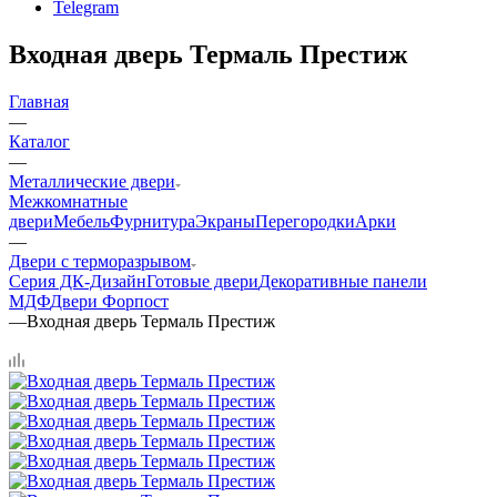
Telegram
Входная дверь Термаль Престиж
Главная
—
Каталог
—
Металлические двери
Межкомнатные
двери
Мебель
Фурнитура
Экраны
Перегородки
Арки
—
Двери с терморазрывом
Серия ДК-Дизайн
Готовые двери
Декоративные панели
МДФ
Двери Форпост
—
Входная дверь Термаль Престиж