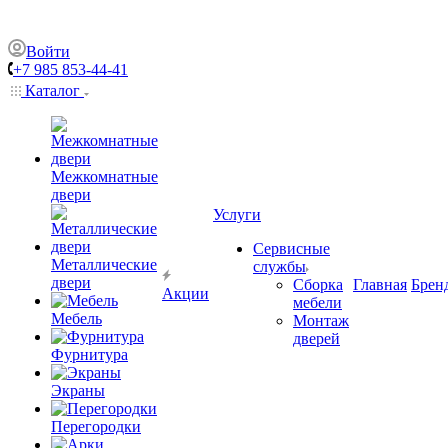
Войти
+7 985 853-44-41
Каталог
Межкомнатные
двери
Услуги
Сервисные
Металлические
службы
двери
Сборка
Главная
Брен
Акции
мебели
Мебель
Монтаж
дверей
Фурнитура
Экраны
Перегородки