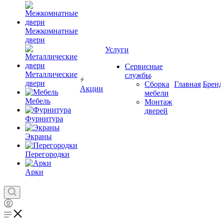
Межкомнатные
двери
Услуги
Сервисные
Металлические
службы
двери
Сборка
Главная
Брен
Акции
мебели
Мебель
Монтаж
дверей
Фурнитура
Экраны
Перегородки
Арки