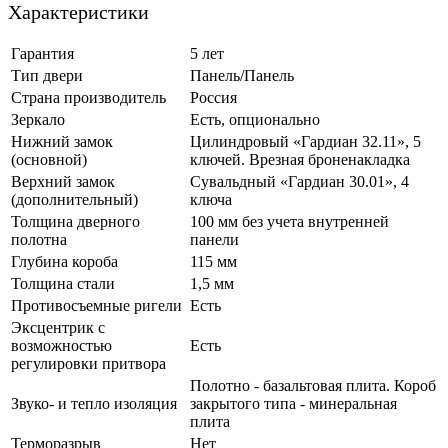
Характеристики
Гарантия
5 лет
Тип двери
Панель/Панель
Страна производитель
Россия
Зеркало
Есть, опционально
Нижний замок
Цилиндровый «Гардиан 32.11», 5
(основной)
ключей. Врезная броненакладка
Верхний замок
Сувальдный «Гардиан 30.01», 4
(дополнительный)
ключа
Толщина дверного
100 мм без учета внутренней
полотна
панели
Глубина короба
115 мм
Толщина стали
1,5 мм
Противосъемные ригели
Есть
Эксцентрик с
возможностью
Есть
регулировки притвора
Полотно - базальтовая плита. Короб
Звуко- и тепло изоляция
закрытого типа - минеральная
плита
Терморазрыв
Нет