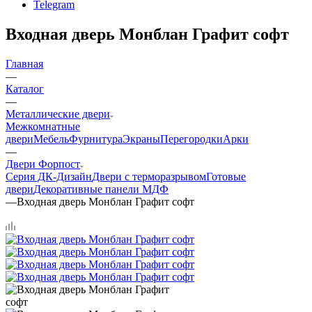
Telegram
Входная дверь Монблан Графит софт
Главная
—
Каталог
—
Металлические двери
Межкомнатные
двери
Мебель
Фурнитура
Экраны
Перегородки
Арки
—
Двери Форпост
Серия ДК-Дизайн
Двери с терморазрывом
Готовые
двери
Декоративные панели МДФ
—
Входная дверь Монблан Графит софт