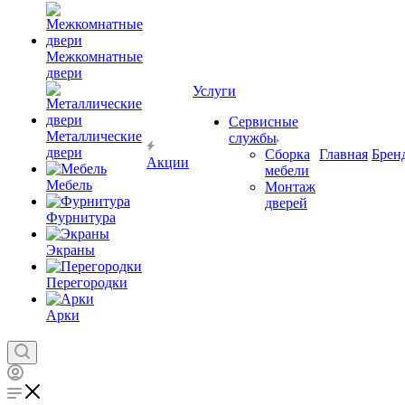
Межкомнатные
двери
Услуги
Сервисные
Металлические
службы
двери
Сборка
Главная
Брен
Акции
мебели
Мебель
Монтаж
дверей
Фурнитура
Экраны
Перегородки
Арки