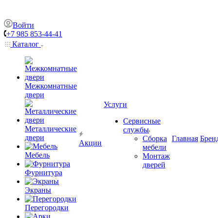
Войти
+7 985 853-44-41
Каталог
Межкомнатные
двери
Услуги
Сервисные
Металлические
службы
двери
Сборка
Главная
Брен
Акции
мебели
Мебель
Монтаж
дверей
Фурнитура
Экраны
Перегородки