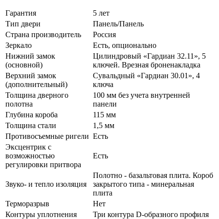
Гарантия
5 лет
Тип двери
Панель/Панель
Страна производитель
Россия
Зеркало
Есть, опционально
Нижний замок
Цилиндровый «Гардиан 32.11», 5
(основной)
ключей. Врезная броненакладка
Верхний замок
Сувальдный «Гардиан 30.01», 4
(дополнительный)
ключа
Толщина дверного
100 мм без учета внутренней
полотна
панели
Глубина короба
115 мм
Толщина стали
1,5 мм
Противосъемные ригели
Есть
Эксцентрик с
возможностью
Есть
регулировки притвора
Полотно - базальтовая плита. Короб
Звуко- и тепло изоляция
закрытого типа - минеральная
плита
Терморазрыв
Нет
Контуры уплотнения
Три контура D-образного профиля