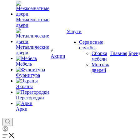
Межкомнатные
двери
Услуги
Сервисные
Металлические
службы
двери
Сборка
Главная
Брен
Акции
мебели
Мебель
Монтаж
дверей
Фурнитура
Экраны
Перегородки
Арки