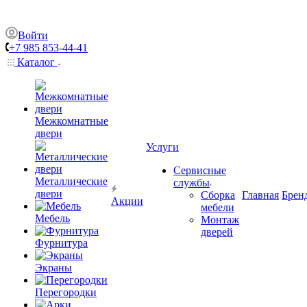
Войти
+7 985 853-44-41
Каталог
Межкомнатные
двери
Услуги
Сервисные
Металлические
службы
двери
Сборка
Главная
Брен
Акции
мебели
Мебель
Монтаж
дверей
Фурнитура
Экраны
Перегородки