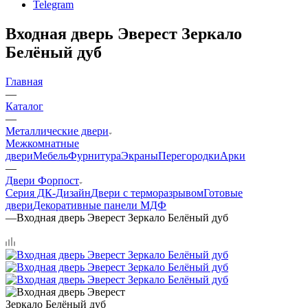
Telegram
Входная дверь Эверест Зеркало
Белёный дуб
Главная
—
Каталог
—
Металлические двери
Межкомнатные
двери
Мебель
Фурнитура
Экраны
Перегородки
Арки
—
Двери Форпост
Серия ДК-Дизайн
Двери с терморазрывом
Готовые
двери
Декоративные панели МДФ
—
Входная дверь Эверест Зеркало Белёный дуб