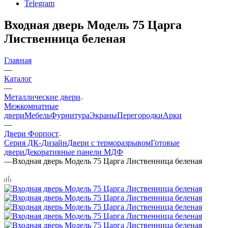
Telegram
Входная дверь Модель 75 Царга
Лиственница беленая
Главная
—
Каталог
—
Металлические двери
Межкомнатные
двери
Мебель
Фурнитура
Экраны
Перегородки
Арки
—
Двери Форпост
Серия ДК-Дизайн
Двери с терморазрывом
Готовые
двери
Декоративные панели МДФ
—
Входная дверь Модель 75 Царга Лиственница беленая