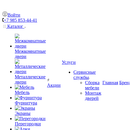
Войти
+7 985 853-44-41
Каталог
Межкомнатные
двери
Услуги
Сервисные
Металлические
службы
двери
Сборка
Главная
Брен
Акции
мебели
Мебель
Монтаж
дверей
Фурнитура
Экраны
Перегородки