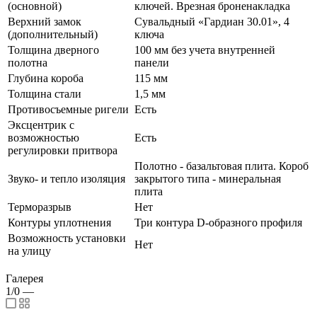
(основной)
ключей. Врезная броненакладка
Верхний замок
Сувальдный «Гардиан 30.01», 4
(дополнительный)
ключа
Толщина дверного
100 мм без учета внутренней
полотна
панели
Глубина короба
115 мм
Толщина стали
1,5 мм
Противосъемные ригели
Есть
Эксцентрик с
возможностью
Есть
регулировки притвора
Полотно - базальтовая плита. Короб
Звуко- и тепло изоляция
закрытого типа - минеральная
плита
Терморазрыв
Нет
Контуры уплотнения
Три контура D-образного профиля
Возможность установки
Нет
на улицу
Галерея
1/0
—