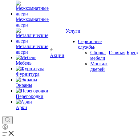
Межкомнатные
двери
Услуги
Сервисные
Металлические
службы
двери
Сборка
Главная
Брен
Акции
мебели
Мебель
Монтаж
дверей
Фурнитура
Экраны
Перегородки
Арки