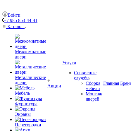
Войти
+7 985 853-44-41
Каталог
Межкомнатные
двери
Услуги
Сервисные
Металлические
службы
двери
Сборка
Главная
Брен
Акции
мебели
Мебель
Монтаж
дверей
Фурнитура
Экраны
Перегородки