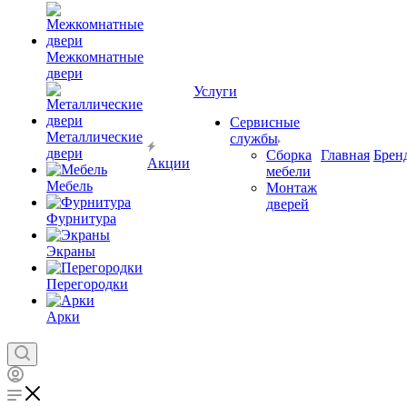
Межкомнатные
двери
Услуги
Сервисные
Металлические
службы
двери
Сборка
Главная
Брен
Акции
мебели
Мебель
Монтаж
дверей
Фурнитура
Экраны
Перегородки
Арки