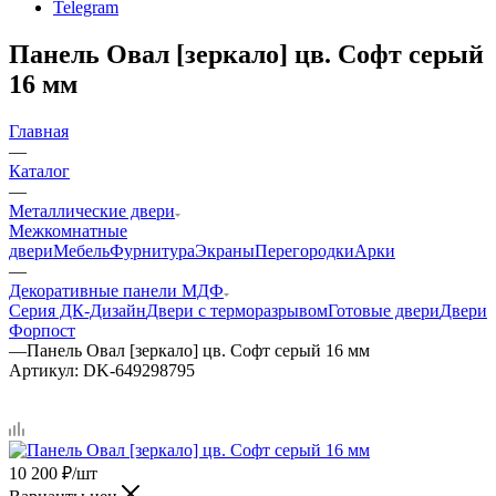
Telegram
Панель Овал [зеркало] цв. Софт серый
16 мм
Главная
—
Каталог
—
Металлические двери
Межкомнатные
двери
Мебель
Фурнитура
Экраны
Перегородки
Арки
—
Декоративные панели МДФ
Серия ДК-Дизайн
Двери с терморазрывом
Готовые двери
Двери
Форпост
—
Панель Овал [зеркало] цв. Софт серый 16 мм
Артикул:
DK-649298795
10 200
₽
/шт