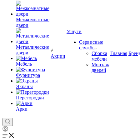
Межкомнатные
двери
Услуги
Сервисные
Металлические
службы
двери
Сборка
Главная
Брен
Акции
мебели
Мебель
Монтаж
дверей
Фурнитура
Экраны
Перегородки
Арки