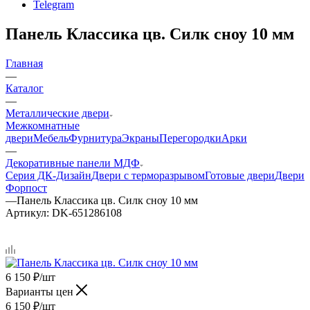
Telegram
Панель Классика цв. Силк сноу 10 мм
Главная
—
Каталог
—
Металлические двери
Межкомнатные
двери
Мебель
Фурнитура
Экраны
Перегородки
Арки
—
Декоративные панели МДФ
Серия ДК-Дизайн
Двери с терморазрывом
Готовые двери
Двери
Форпост
—
Панель Классика цв. Силк сноу 10 мм
Артикул:
DK-651286108
6 150
₽
/шт
Варианты цен
6 150
₽
/шт