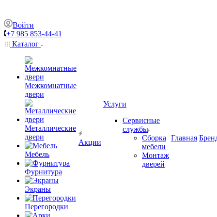
Войти
+7 985 853-44-41
Каталог
Межкомнатные
двери
Услуги
Сервисные
Металлические
службы
двери
Сборка
Главная
Брен
Акции
мебели
Мебель
Монтаж
дверей
Фурнитура
Экраны
Перегородки