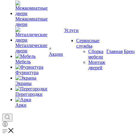
Межкомнатные
двери
Услуги
Сервисные
Металлические
службы
двери
Сборка
Главная
Брен
Акции
мебели
Мебель
Монтаж
дверей
Фурнитура
Экраны
Перегородки
Арки