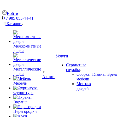
Войти
+7 985 853-44-41
Каталог
Межкомнатные
двери
Услуги
Сервисные
Металлические
службы
двери
Сборка
Главная
Брен
Акции
мебели
Мебель
Монтаж
дверей
Фурнитура
Экраны
Перегородки