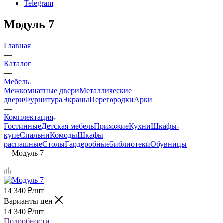
Telegram
Модуль 7
Главная
—
Каталог
—
Мебель
Межкомнатные двери
Металлические
двери
Фурнитура
Экраны
Перегородки
Арки
—
Комплектация
Гостинные
Детская мебель
Прихожие
Кухни
Шкафы-
купе
Спальни
Комоды
Шкафы
распашные
Столы
Гардеробные
Библиотеки
Обувницы
—
Модуль 7
14 340
₽
/шт
Варианты цен
14 340
₽
/шт
Подробности