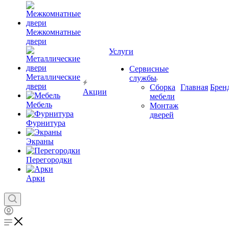
Межкомнатные
двери
Услуги
Сервисные
Металлические
службы
двери
Сборка
Главная
Брен
Акции
мебели
Мебель
Монтаж
дверей
Фурнитура
Экраны
Перегородки
Арки