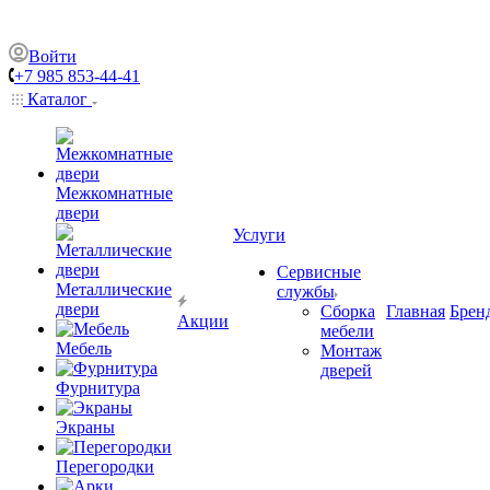
Войти
+7 985 853-44-41
Каталог
Межкомнатные
двери
Услуги
Сервисные
Металлические
службы
двери
Сборка
Главная
Брен
Акции
мебели
Мебель
Монтаж
дверей
Фурнитура
Экраны
Перегородки