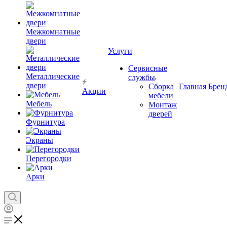
Межкомнатные
двери
Услуги
Сервисные
Металлические
службы
двери
Сборка
Главная
Брен
Акции
мебели
Мебель
Монтаж
дверей
Фурнитура
Экраны
Перегородки
Арки