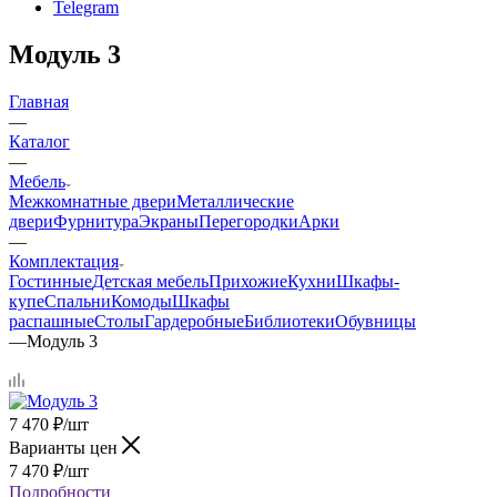
Telegram
Модуль 3
Главная
—
Каталог
—
Мебель
Межкомнатные двери
Металлические
двери
Фурнитура
Экраны
Перегородки
Арки
—
Комплектация
Гостинные
Детская мебель
Прихожие
Кухни
Шкафы-
купе
Спальни
Комоды
Шкафы
распашные
Столы
Гардеробные
Библиотеки
Обувницы
—
Модуль 3
7 470
₽
/шт
Варианты цен
7 470
₽
/шт
Подробности