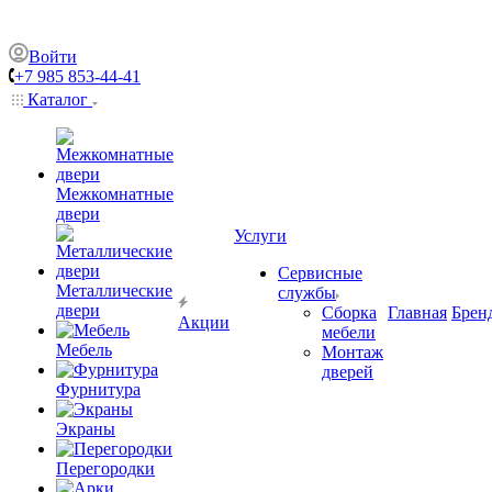
Войти
+7 985 853-44-41
Каталог
Межкомнатные
двери
Услуги
Сервисные
Металлические
службы
двери
Сборка
Главная
Брен
Акции
мебели
Мебель
Монтаж
дверей
Фурнитура
Экраны
Перегородки