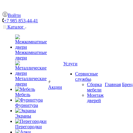
Войти
+7 985 853-44-41
Каталог
Межкомнатные
двери
Услуги
Сервисные
Металлические
службы
двери
Сборка
Главная
Брен
Акции
мебели
Мебель
Монтаж
дверей
Фурнитура
Экраны
Перегородки