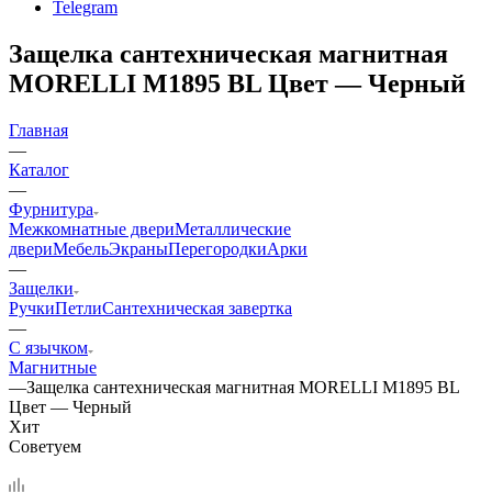
Telegram
Защелка сантехническая магнитная
MORELLI M1895 BL Цвет — Черный
Главная
—
Каталог
—
Фурнитура
Межкомнатные двери
Металлические
двери
Мебель
Экраны
Перегородки
Арки
—
Защелки
Ручки
Петли
Сантехническая завертка
—
С язычком
Магнитные
—
Защелка сантехническая магнитная MORELLI M1895 BL
Цвет — Черный
Хит
Советуем