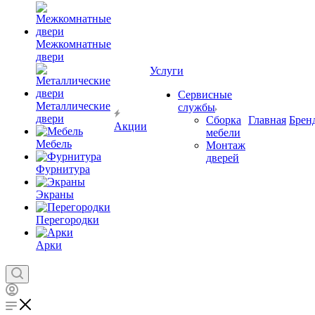
Межкомнатные
двери
Услуги
Сервисные
Металлические
службы
двери
Сборка
Главная
Брен
Акции
мебели
Мебель
Монтаж
дверей
Фурнитура
Экраны
Перегородки
Арки