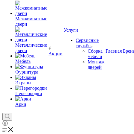
Межкомнатные
двери
Услуги
Сервисные
Металлические
службы
двери
Сборка
Главная
Брен
Акции
мебели
Мебель
Монтаж
дверей
Фурнитура
Экраны
Перегородки
Арки