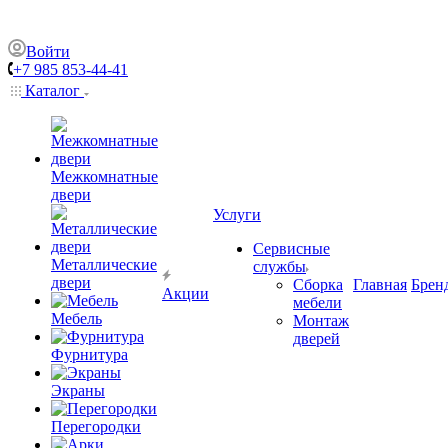
Войти
+7 985 853-44-41
Каталог
Межкомнатные
двери
Услуги
Сервисные
Металлические
службы
двери
Сборка
Главная
Брен
Акции
мебели
Мебель
Монтаж
дверей
Фурнитура
Экраны
Перегородки