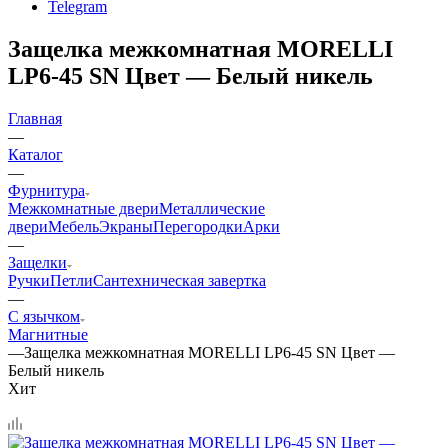
Telegram
Защелка межкомнатная MORELLI
LP6-45 SN Цвет — Белый никель
Главная
—
Каталог
—
Фурнитура
Межкомнатные двери
Металлические
двери
Мебель
Экраны
Перегородки
Арки
—
Защелки
Ручки
Петли
Сантехническая завертка
—
С язычком
Магнитные
—
Защелка межкомнатная MORELLI LP6-45 SN Цвет —
Белый никель
Хит