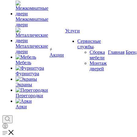
Межкомнатные
двери
Услуги
Сервисные
Металлические
службы
двери
Сборка
Главная
Брен
Акции
мебели
Мебель
Монтаж
дверей
Фурнитура
Экраны
Перегородки
Арки