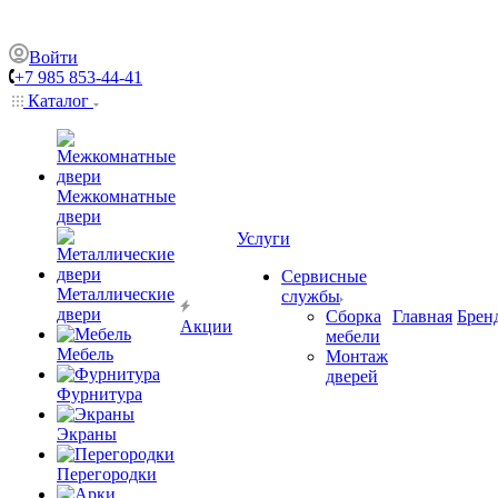
Войти
+7 985 853-44-41
Каталог
Межкомнатные
двери
Услуги
Сервисные
Металлические
службы
двери
Сборка
Главная
Брен
Акции
мебели
Мебель
Монтаж
дверей
Фурнитура
Экраны
Перегородки