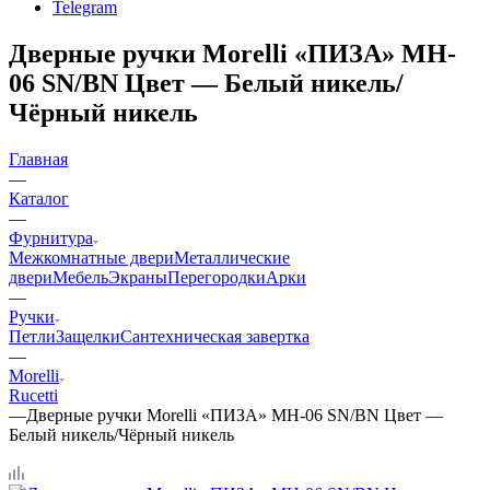
Telegram
Дверные ручки Morelli «ПИЗА» MH-
06 SN/BN Цвет — Белый никель/
Чёрный никель
Главная
—
Каталог
—
Фурнитура
Межкомнатные двери
Металлические
двери
Мебель
Экраны
Перегородки
Арки
—
Ручки
Петли
Защелки
Сантехническая завертка
—
Morelli
Rucetti
—
Дверные ручки Morelli «ПИЗА» MH-06 SN/BN Цвет —
Белый никель/Чёрный никель