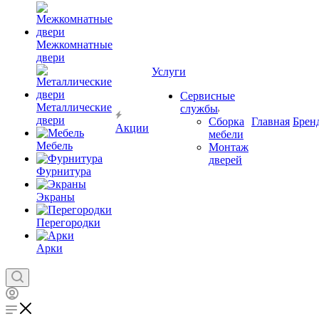
Межкомнатные
двери
Услуги
Сервисные
Металлические
службы
двери
Сборка
Главная
Брен
Акции
мебели
Мебель
Монтаж
дверей
Фурнитура
Экраны
Перегородки
Арки