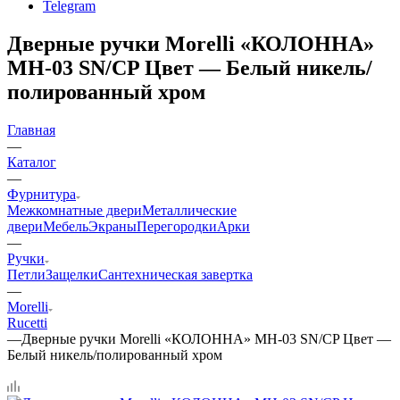
Telegram
Дверные ручки Morelli «КОЛОННА»
MH-03 SN/CP Цвет — Белый никель/
полированный хром
Главная
—
Каталог
—
Фурнитура
Межкомнатные двери
Металлические
двери
Мебель
Экраны
Перегородки
Арки
—
Ручки
Петли
Защелки
Сантехническая завертка
—
Morelli
Rucetti
—
Дверные ручки Morelli «КОЛОННА» MH-03 SN/CP Цвет —
Белый никель/полированный хром