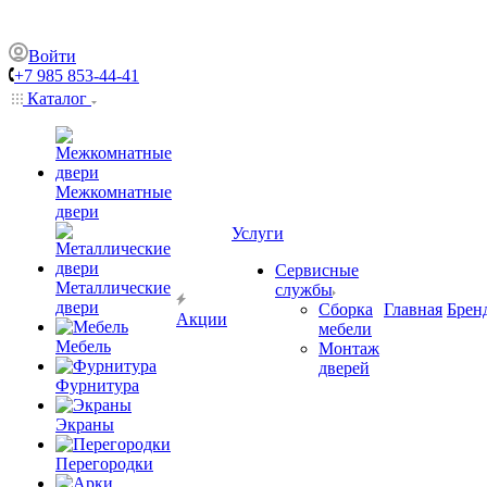
Войти
+7 985 853-44-41
Каталог
Межкомнатные
двери
Услуги
Сервисные
Металлические
службы
двери
Сборка
Главная
Брен
Акции
мебели
Мебель
Монтаж
дверей
Фурнитура
Экраны
Перегородки