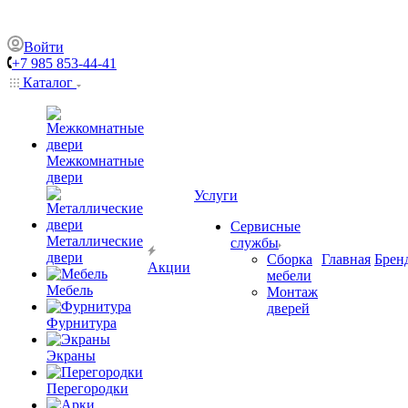
Войти
+7 985 853-44-41
Каталог
Межкомнатные
двери
Услуги
Сервисные
Металлические
службы
двери
Сборка
Главная
Брен
Акции
мебели
Мебель
Монтаж
дверей
Фурнитура
Экраны
Перегородки