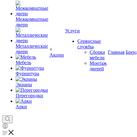
Межкомнатные
двери
Услуги
Сервисные
Металлические
службы
двери
Сборка
Главная
Брен
Акции
мебели
Мебель
Монтаж
дверей
Фурнитура
Экраны
Перегородки
Арки