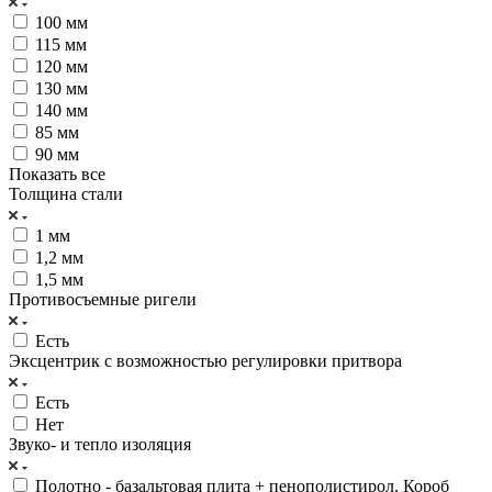
100 мм
115 мм
120 мм
130 мм
140 мм
85 мм
90 мм
Показать все
Толщина стали
1 мм
1,2 мм
1,5 мм
Противосъемные ригели
Есть
Эксцентрик с возможностью регулировки притвора
Есть
Нет
Звуко- и тепло изоляция
Полотно - базальтовая плита + пенополистирол. Короб