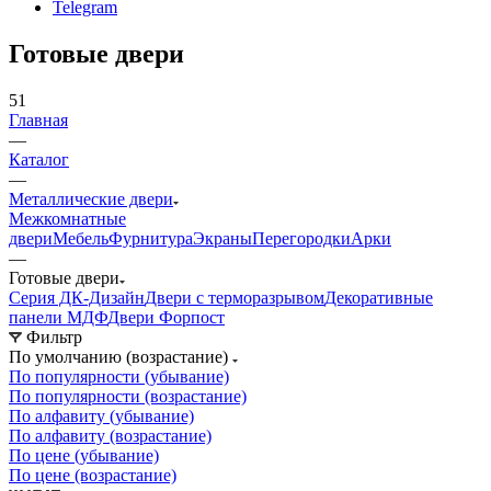
Telegram
Готовые двери
51
Главная
—
Каталог
—
Металлические двери
Межкомнатные
двери
Мебель
Фурнитура
Экраны
Перегородки
Арки
—
Готовые двери
Серия ДК-Дизайн
Двери с терморазрывом
Декоративные
панели МДФ
Двери Форпост
Фильтр
По умолчанию (возрастание)
По популярности (убывание)
По популярности (возрастание)
По алфавиту (убывание)
По алфавиту (возрастание)
По цене (убывание)
По цене (возрастание)