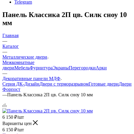
Telegram
Панель Классика 2П цв. Силк сноу 10
мм
Главная
—
Каталог
—
Металлические двери
Межкомнатные
двери
Мебель
Фурнитура
Экраны
Перегородки
Арки
—
Декоративные панели МДФ
Серия ДК-Дизайн
Двери с терморазрывом
Готовые двери
Двери
Форпост
—
Панель Классика 2П цв. Силк сноу 10 мм
6 150
₽
/шт
Варианты цен
6 150
₽
/шт