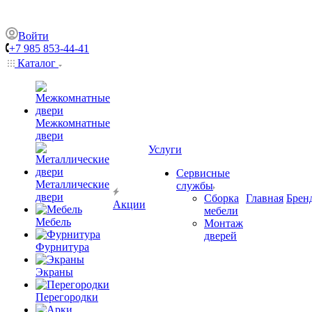
Войти
+7 985 853-44-41
Каталог
Межкомнатные
двери
Услуги
Сервисные
Металлические
службы
двери
Сборка
Главная
Брен
Акции
мебели
Мебель
Монтаж
дверей
Фурнитура
Экраны
Перегородки