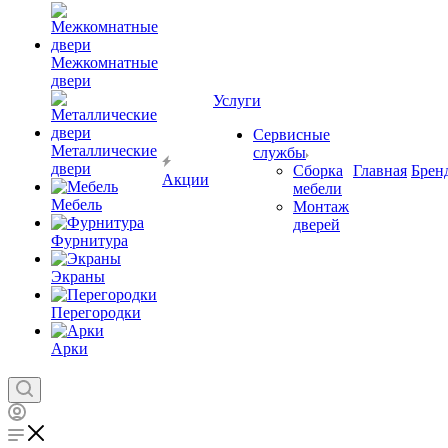
Межкомнатные
двери
Услуги
Сервисные
Металлические
службы
двери
Сборка
Главная
Брен
Акции
мебели
Мебель
Монтаж
дверей
Фурнитура
Экраны
Перегородки
Арки