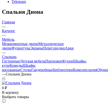
Telegram
Спальня Диона
Главная
—
Каталог
—
Мебель
Межкомнатные двери
Металлические
двери
Фурнитура
Экраны
Перегородки
Арки
—
Спальни
Гостинные
Детская мебель
Прихожие
Кухни
Шкафы-
купе
Комоды
Шкафы
распашные
Столы
Гардеробные
Библиотеки
Комплектация
Обувн
—
Спальня Диона
0
₽
В корзину
Выбрать товары