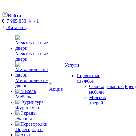
Войти
+7 985 853-44-41
Каталог
Межкомнатные
двери
Услуги
Сервисные
Металлические
службы
двери
Сборка
Главная
Брен
Акции
мебели
Мебель
Монтаж
дверей
Фурнитура
Экраны
Перегородки