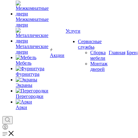
Межкомнатные
двери
Услуги
Сервисные
Металлические
службы
двери
Сборка
Главная
Брен
Акции
мебели
Мебель
Монтаж
дверей
Фурнитура
Экраны
Перегородки
Арки