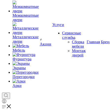
Межкомнатные
двери
Услуги
Сервисные
Металлические
службы
двери
Сборка
Главная
Брен
Акции
мебели
Мебель
Монтаж
дверей
Фурнитура
Экраны
Перегородки
Арки