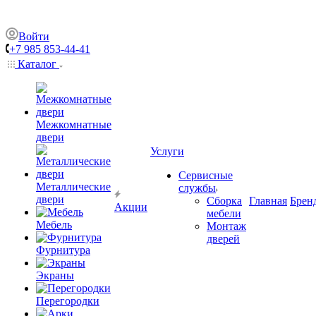
Войти
+7 985 853-44-41
Каталог
Межкомнатные
двери
Услуги
Сервисные
Металлические
службы
двери
Сборка
Главная
Брен
Акции
мебели
Мебель
Монтаж
дверей
Фурнитура
Экраны
Перегородки