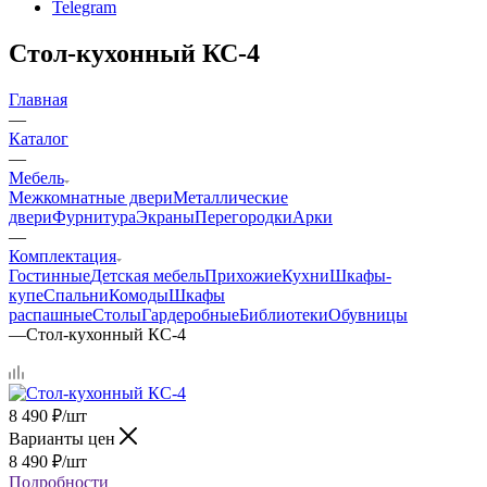
Telegram
Стол-кухонный КС-4
Главная
—
Каталог
—
Мебель
Межкомнатные двери
Металлические
двери
Фурнитура
Экраны
Перегородки
Арки
—
Комплектация
Гостинные
Детская мебель
Прихожие
Кухни
Шкафы-
купе
Спальни
Комоды
Шкафы
распашные
Столы
Гардеробные
Библиотеки
Обувницы
—
Стол-кухонный КС-4
8 490
₽
/шт
Варианты цен
8 490
₽
/шт
Подробности