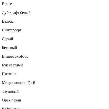
Венге
Дуб крафт белый
Велюр
Винтерберг
Серый
Бежевый
Вишня оксфорд
Бук светлый
Платина
Метрополитан Грей
Тауповый
Орех пекан
Кофейный