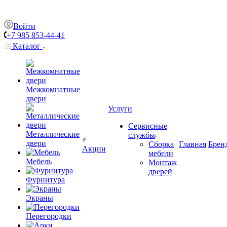
Войти
+7 985 853-44-41
Каталог
Межкомнатные
двери
Услуги
Сервисные
Металлические
службы
двери
Сборка
Главная
Брен
Акции
мебели
Мебель
Монтаж
дверей
Фурнитура
Экраны
Перегородки