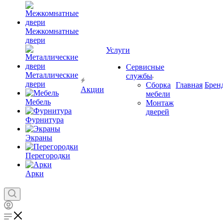
Межкомнатные
двери
Услуги
Сервисные
Металлические
службы
двери
Сборка
Главная
Брен
Акции
мебели
Мебель
Монтаж
дверей
Фурнитура
Экраны
Перегородки
Арки