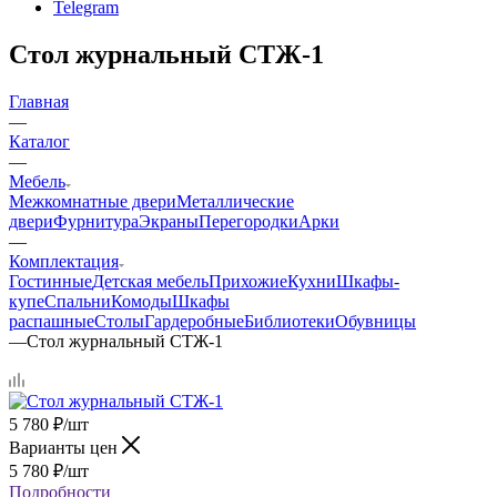
Telegram
Стол журнальный СТЖ-1
Главная
—
Каталог
—
Мебель
Межкомнатные двери
Металлические
двери
Фурнитура
Экраны
Перегородки
Арки
—
Комплектация
Гостинные
Детская мебель
Прихожие
Кухни
Шкафы-
купе
Спальни
Комоды
Шкафы
распашные
Столы
Гардеробные
Библиотеки
Обувницы
—
Стол журнальный СТЖ-1
5 780
₽
/шт
Варианты цен
5 780
₽
/шт
Подробности