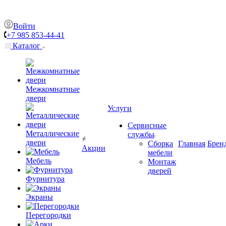
Войти
+7 985 853-44-41
Каталог
Межкомнатные
двери
Услуги
Сервисные
Металлические
службы
двери
Сборка
Главная
Брен
Акции
мебели
Мебель
Монтаж
дверей
Фурнитура
Экраны
Перегородки