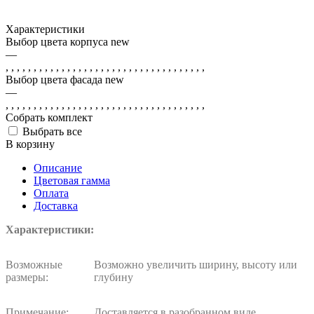
Характеристики
Выбор цвета корпуса new
—
, , , , , , , , , , , , , , , , , , , , , , , , , , , , , , , , , , , ,
Выбор цвета фасада new
—
, , , , , , , , , , , , , , , , , , , , , , , , , , , , , , , , , , , ,
Собрать комплект
Выбрать все
В корзину
Описание
Цветовая гамма
Оплата
Доставка
Характеристики:
Возможные
Возможно увеличить ширину, высоту или
размеры:
глубину
Примечание:
Доставляется в разобранном виде