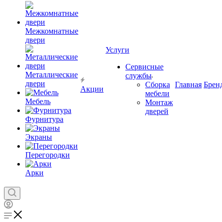
Межкомнатные
двери
Услуги
Сервисные
Металлические
службы
двери
Сборка
Главная
Брен
Акции
мебели
Мебель
Монтаж
дверей
Фурнитура
Экраны
Перегородки
Арки