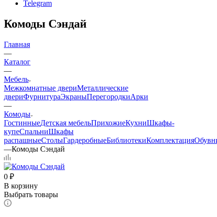
Telegram
Комоды Сэндай
Главная
—
Каталог
—
Мебель
Межкомнатные двери
Металлические
двери
Фурнитура
Экраны
Перегородки
Арки
—
Комоды
Гостинные
Детская мебель
Прихожие
Кухни
Шкафы-
купе
Спальни
Шкафы
распашные
Столы
Гардеробные
Библиотеки
Комплектация
Обувн
—
Комоды Сэндай
0
₽
В корзину
Выбрать товары