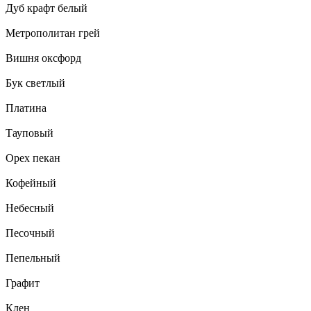
Дуб крафт белый
Метрополитан грей
Вишня оксфорд
Бук светлый
Платина
Тауповый
Орех пекан
Кофейный
Небесный
Песочный
Пепельный
Графит
Клен