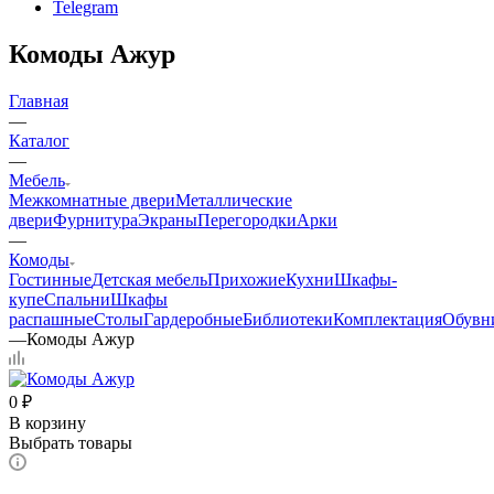
Telegram
Комоды Ажур
Главная
—
Каталог
—
Мебель
Межкомнатные двери
Металлические
двери
Фурнитура
Экраны
Перегородки
Арки
—
Комоды
Гостинные
Детская мебель
Прихожие
Кухни
Шкафы-
купе
Спальни
Шкафы
распашные
Столы
Гардеробные
Библиотеки
Комплектация
Обувн
—
Комоды Ажур
0
₽
В корзину
Выбрать товары