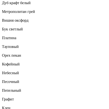
Дуб крафт белый
Метрополитан грей
Вишня оксфорд
Бук светлый
Платина
Тауповый
Орех пекан
Кофейный
Небесный
Песочный
Пепельный
Графит
Клен