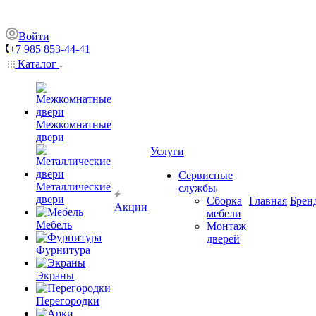
Войти
+7 985 853-44-41
Каталог
Межкомнатные
двери
Услуги
Сервисные
Металлические
службы
двери
Сборка
Главная
Брен
Акции
мебели
Мебель
Монтаж
дверей
Фурнитура
Экраны
Перегородки