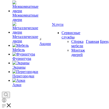
Межкомнатные
двери
Услуги
Сервисные
Металлические
службы
двери
Сборка
Главная
Брен
Акции
мебели
Мебель
Монтаж
дверей
Фурнитура
Экраны
Перегородки
Арки