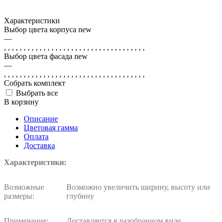
Характеристики
Выбор цвета корпуса new
—
, , , , , , , , , , , , , , , , , , , , , , , , , , , , , , , , , , , ,
Выбор цвета фасада new
—
, , , , , , , , , , , , , , , , , , , , , , , , , , , , , , , , , , , ,
Собрать комплект
Выбрать все
В корзину
Описание
Цветовая гамма
Оплата
Доставка
Характеристики:
Возможные
Возможно увеличить ширину, высоту или
размеры:
глубину
Примечание:
Доставляется в разобранном виде