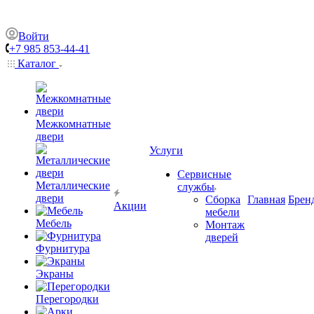
Войти
+7 985 853-44-41
Каталог
Межкомнатные
двери
Услуги
Сервисные
Металлические
службы
двери
Сборка
Главная
Брен
Акции
мебели
Мебель
Монтаж
дверей
Фурнитура
Экраны
Перегородки