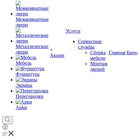
Межкомнатные
двери
Услуги
Сервисные
Металлические
службы
двери
Сборка
Главная
Брен
Акции
мебели
Мебель
Монтаж
дверей
Фурнитура
Экраны
Перегородки
Арки