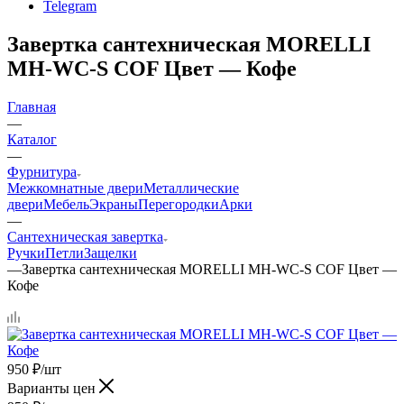
Telegram
Завертка сантехническая MORELLI
MH-WC-S COF Цвет — Кофе
Главная
—
Каталог
—
Фурнитура
Межкомнатные двери
Металлические
двери
Мебель
Экраны
Перегородки
Арки
—
Сантехническая завертка
Ручки
Петли
Защелки
—
Завертка сантехническая MORELLI MH-WC-S COF Цвет —
Кофе
950
₽
/шт
Варианты цен