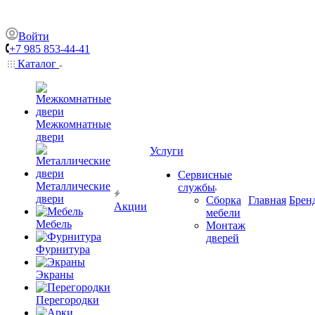
Войти
+7 985 853-44-41
Каталог
Межкомнатные
двери
Услуги
Сервисные
Металлические
службы
двери
Сборка
Главная
Брен
Акции
мебели
Мебель
Монтаж
дверей
Фурнитура
Экраны
Перегородки