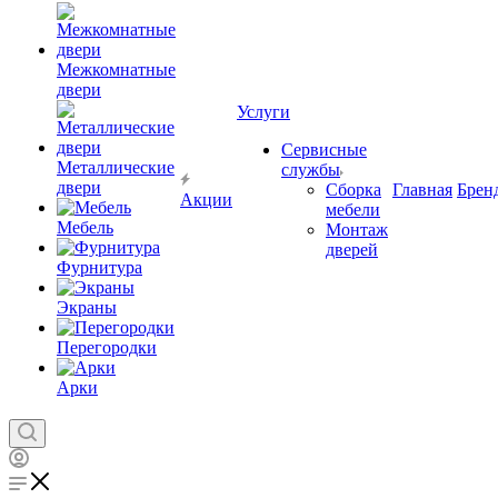
Межкомнатные
двери
Услуги
Сервисные
Металлические
службы
двери
Сборка
Главная
Брен
Акции
мебели
Мебель
Монтаж
дверей
Фурнитура
Экраны
Перегородки
Арки