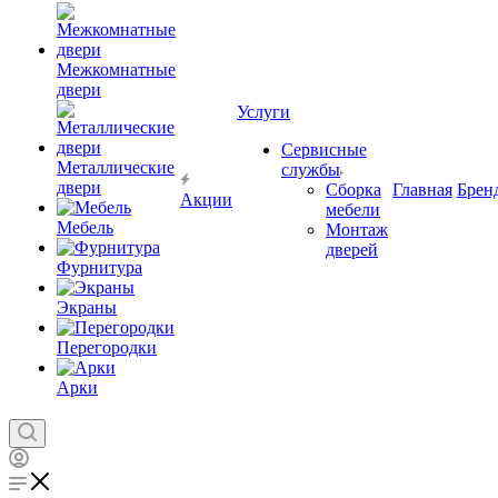
Межкомнатные
двери
Услуги
Сервисные
Металлические
службы
двери
Сборка
Главная
Брен
Акции
мебели
Мебель
Монтаж
дверей
Фурнитура
Экраны
Перегородки
Арки