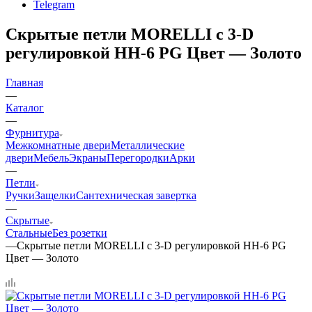
Telegram
Скрытые петли MORELLI с 3-D
регулировкой HH-6 PG Цвет — Золото
Главная
—
Каталог
—
Фурнитура
Межкомнатные двери
Металлические
двери
Мебель
Экраны
Перегородки
Арки
—
Петли
Ручки
Защелки
Сантехническая завертка
—
Скрытые
Стальные
Без розетки
—
Скрытые петли MORELLI с 3-D регулировкой HH-6 PG
Цвет — Золото