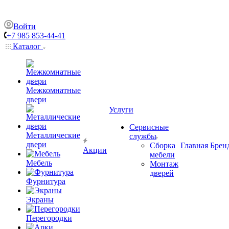
Войти
+7 985 853-44-41
Каталог
Межкомнатные
двери
Услуги
Сервисные
Металлические
службы
двери
Сборка
Главная
Брен
Акции
мебели
Мебель
Монтаж
дверей
Фурнитура
Экраны
Перегородки