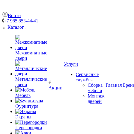
Войти
+7 985 853-44-41
Каталог
Межкомнатные
двери
Услуги
Сервисные
Металлические
службы
двери
Сборка
Главная
Брен
Акции
мебели
Мебель
Монтаж
дверей
Фурнитура
Экраны
Перегородки