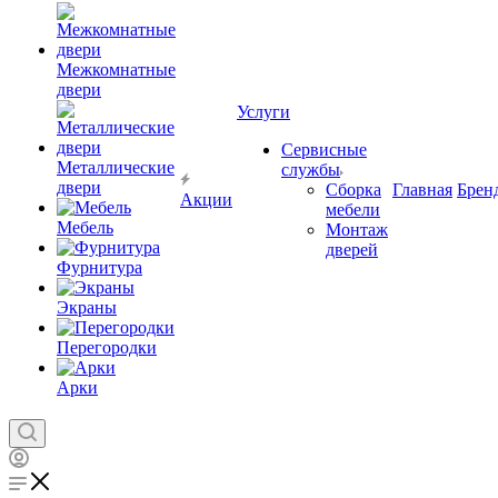
Межкомнатные
двери
Услуги
Сервисные
Металлические
службы
двери
Сборка
Главная
Брен
Акции
мебели
Мебель
Монтаж
дверей
Фурнитура
Экраны
Перегородки
Арки