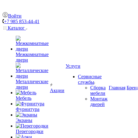
Войти
+7 985 853-44-41
Каталог
Межкомнатные
двери
Услуги
Сервисные
Металлические
службы
двери
Сборка
Главная
Брен
Акции
мебели
Мебель
Монтаж
дверей
Фурнитура
Экраны
Перегородки