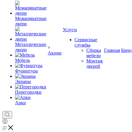
Межкомнатные
двери
Услуги
Сервисные
Металлические
службы
двери
Сборка
Главная
Брен
Акции
мебели
Мебель
Монтаж
дверей
Фурнитура
Экраны
Перегородки
Арки