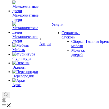
Межкомнатные
двери
Услуги
Сервисные
Металлические
службы
двери
Сборка
Главная
Брен
Акции
мебели
Мебель
Монтаж
дверей
Фурнитура
Экраны
Перегородки
Арки