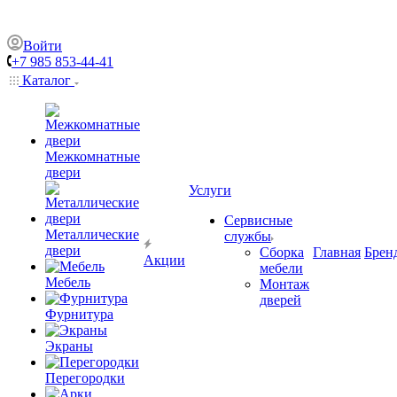
Войти
+7 985 853-44-41
Каталог
Межкомнатные
двери
Услуги
Сервисные
Металлические
службы
двери
Сборка
Главная
Брен
Акции
мебели
Мебель
Монтаж
дверей
Фурнитура
Экраны
Перегородки