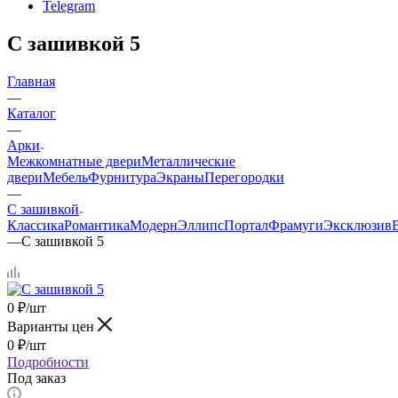
Telegram
С зашивкой 5
Главная
—
Каталог
—
Арки
Межкомнатные двери
Металлические
двери
Мебель
Фурнитура
Экраны
Перегородки
—
С зашивкой
Классика
Романтика
Модерн
Эллипс
Портал
Фрамуги
Эксклюзив
—
С зашивкой 5
0
₽
/шт
Варианты цен
0
₽
/шт
Подробности
Под заказ