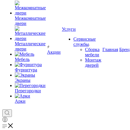
Межкомнатные
двери
Услуги
Сервисные
Металлические
службы
двери
Сборка
Главная
Брен
Акции
мебели
Мебель
Монтаж
дверей
Фурнитура
Экраны
Перегородки
Арки