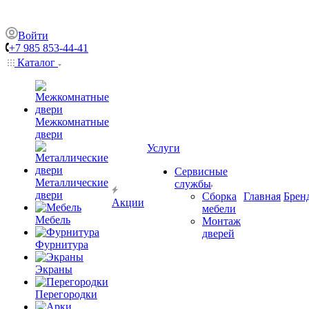
Войти
+7 985 853-44-41
Каталог
Межкомнатные
двери
Услуги
Сервисные
Металлические
службы
двери
Сборка
Главная
Брен
Акции
мебели
Мебель
Монтаж
дверей
Фурнитура
Экраны
Перегородки