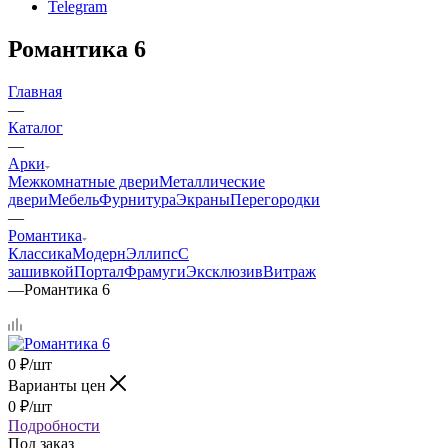
Telegram
Романтика 6
Главная
—
Каталог
—
Арки
Межкомнатные двери
Металлические
двери
Мебель
Фурнитура
Экраны
Перегородки
—
Романтика
Классика
Модерн
Эллипс
С
зашивкой
Портал
Фрамуги
Эксклюзив
Витраж
—
Романтика 6
0
₽
/шт
Варианты цен
0
₽
/шт
Подробности
Под заказ