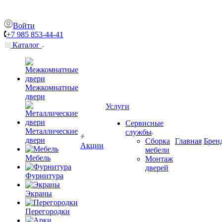
Войти
+7 985 853-44-41
Каталог
Межкомнатные
двери
Услуги
Сервисные
Металлические
службы
двери
Сборка
Главная
Брен
Акции
мебели
Мебель
Монтаж
дверей
Фурнитура
Экраны
Перегородки