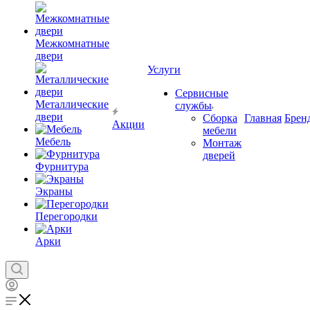
Межкомнатные
двери
Услуги
Сервисные
Металлические
службы
двери
Сборка
Главная
Брен
Акции
мебели
Мебель
Монтаж
дверей
Фурнитура
Экраны
Перегородки
Арки