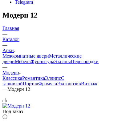
Telegram
Модерн 12
Главная
—
Каталог
—
Арки
Межкомнатные двери
Металлические
двери
Мебель
Фурнитура
Экраны
Перегородки
—
Модерн
Классика
Романтика
Эллипс
С
зашивкой
Портал
Фрамуги
Эксклюзив
Витраж
—
Модерн 12
Под заказ