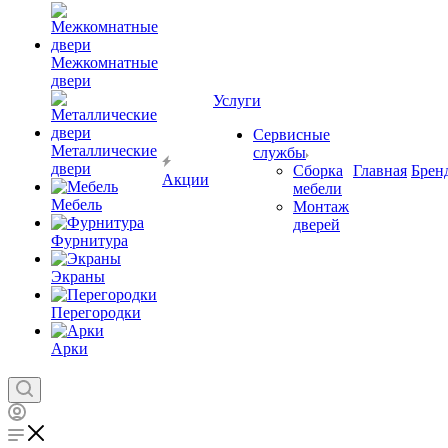
Межкомнатные
двери
Услуги
Сервисные
Металлические
службы
двери
Сборка
Главная
Брен
Акции
мебели
Мебель
Монтаж
дверей
Фурнитура
Экраны
Перегородки
Арки