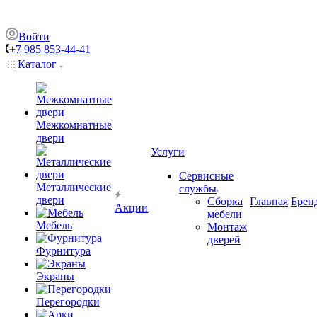
Войти
+7 985 853-44-41
Каталог
Межкомнатные
двери
Услуги
Сервисные
Металлические
службы
двери
Сборка
Главная
Брен
Акции
мебели
Мебель
Монтаж
дверей
Фурнитура
Экраны
Перегородки