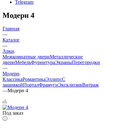
Telegram
Модерн 4
Главная
—
Каталог
—
Арки
Межкомнатные двери
Металлические
двери
Мебель
Фурнитура
Экраны
Перегородки
—
Модерн
Классика
Романтика
Эллипс
С
зашивкой
Портал
Фрамуги
Эксклюзив
Витраж
—
Модерн 4
Под заказ