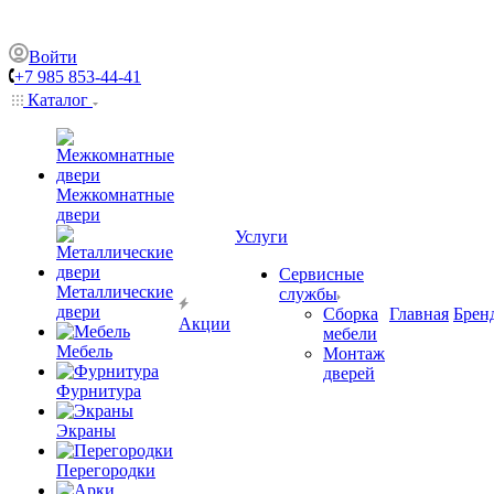
Войти
+7 985 853-44-41
Каталог
Межкомнатные
двери
Услуги
Сервисные
Металлические
службы
двери
Сборка
Главная
Брен
Акции
мебели
Мебель
Монтаж
дверей
Фурнитура
Экраны
Перегородки