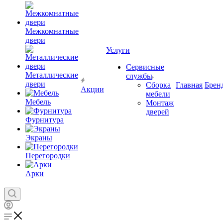
Межкомнатные
двери
Услуги
Сервисные
Металлические
службы
двери
Сборка
Главная
Брен
Акции
мебели
Мебель
Монтаж
дверей
Фурнитура
Экраны
Перегородки
Арки