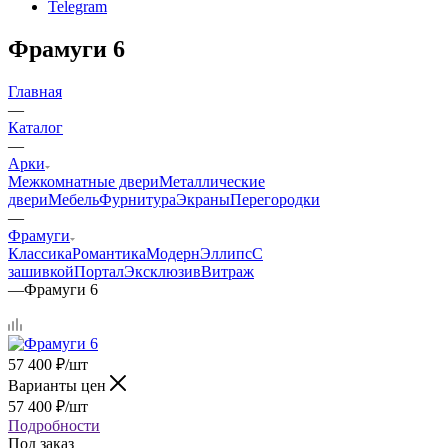
Telegram
Фрамуги 6
Главная
—
Каталог
—
Арки
Межкомнатные двери
Металлические
двери
Мебель
Фурнитура
Экраны
Перегородки
—
Фрамуги
Классика
Романтика
Модерн
Эллипс
С
зашивкой
Портал
Эксклюзив
Витраж
—
Фрамуги 6
57 400
₽
/шт
Варианты цен
57 400
₽
/шт
Подробности
Под заказ