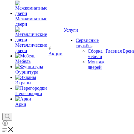
Межкомнатные
двери
Услуги
Сервисные
Металлические
службы
двери
Сборка
Главная
Брен
Акции
мебели
Мебель
Монтаж
дверей
Фурнитура
Экраны
Перегородки
Арки