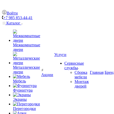
Войти
+7 985 853-44-41
Каталог
Межкомнатные
двери
Услуги
Сервисные
Металлические
службы
двери
Сборка
Главная
Брен
Акции
мебели
Мебель
Монтаж
дверей
Фурнитура
Экраны
Перегородки