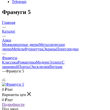
Telegram
Фрамуги 5
Главная
—
Каталог
—
Арки
Межкомнатные двери
Металлические
двери
Мебель
Фурнитура
Экраны
Перегородки
—
Фрамуги
Классика
Романтика
Модерн
Эллипс
С
зашивкой
Портал
Эксклюзив
Витраж
—
Фрамуги 5
0
₽
/шт
Варианты цен
0
₽
/шт
Подробности
Под заказ