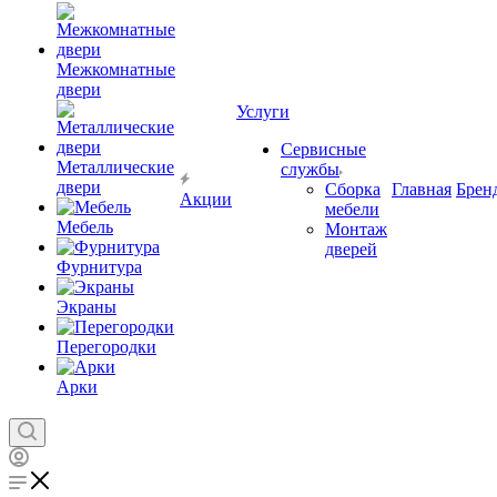
Межкомнатные
двери
Услуги
Сервисные
Металлические
службы
двери
Сборка
Главная
Брен
Акции
мебели
Мебель
Монтаж
дверей
Фурнитура
Экраны
Перегородки
Арки