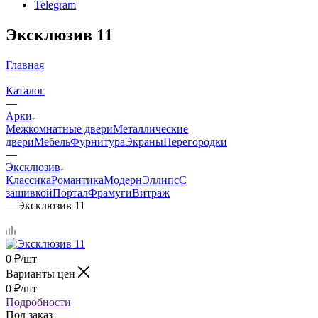
Telegram
Эксклюзив 11
Главная
—
Каталог
—
Арки
Межкомнатные двери
Металлические
двери
Мебель
Фурнитура
Экраны
Перегородки
—
Эксклюзив
Классика
Романтика
Модерн
Эллипс
С
зашивкой
Портал
Фрамуги
Витраж
—
Эксклюзив 11
0
₽
/шт
Варианты цен
0
₽
/шт
Подробности
Под заказ