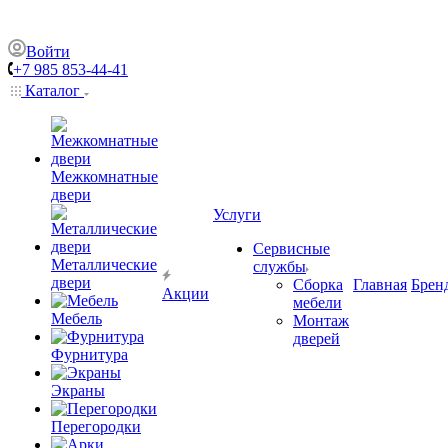
Войти
+7 985 853-44-41
Каталог
Межкомнатные
двери
Услуги
Сервисные
Металлические
службы
двери
Сборка
Главная
Брен
Акции
мебели
Мебель
Монтаж
дверей
Фурнитура
Экраны
Перегородки