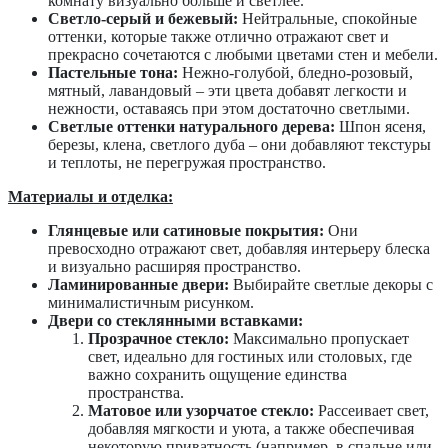
комнату визуально больше и светлее.
Светло-серый и бежевый:
Нейтральные, спокойные
оттенки, которые также отлично отражают свет и
прекрасно сочетаются с любыми цветами стен и мебели.
Пастельные тона:
Нежно-голубой, бледно-розовый,
мятный, лавандовый – эти цвета добавят легкости и
нежности, оставаясь при этом достаточно светлыми.
Светлые оттенки натурального дерева:
Шпон ясеня,
березы, клена, светлого дуба – они добавляют текстуры
и теплоты, не перегружая пространство.
Материалы и отделка:
Глянцевые или сатиновые покрытия:
Они
превосходно отражают свет, добавляя интерьеру блеска
и визуально расширяя пространство.
Ламинированные двери:
Выбирайте светлые декоры с
минималистичным рисунком.
Двери со стеклянными вставками:
Прозрачное стекло:
Максимально пропускает
свет, идеально для гостиных или столовых, где
важно сохранить ощущение единства
пространства.
Матовое или узорчатое стекло:
Рассеивает свет,
добавляя мягкости и уюта, а также обеспечивая
некоторую приватность (например, в спальне или